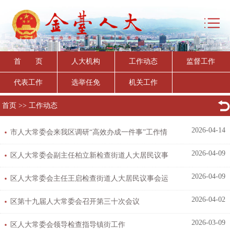
首 页
人大机构
工作动态
监督工作
代表工作
选举任免
机关工作
首页
>>
工作动态
2026-04-14
市人大常委会来我区调研“高效办成一件事”工作情
2026-04-09
况
区人大常委会副主任柏立新检查街道人大居民议事
2026-04-09
会工作
区人大常委会主任王启检查街道人大居民议事会运
2026-04-02
行情况
区第十九届人大常委会召开第三十次会议
2026-03-09
区人大常委会领导检查指导镇街工作