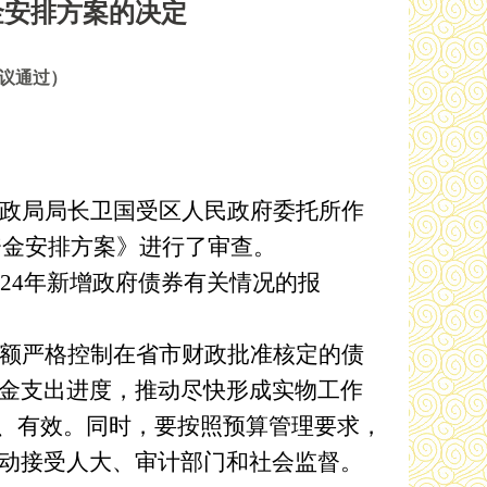
金安排方案的决定
审议通过）
政局局长卫国受区人民政府委托所作
资金安排方案》
进行了审查
。
024年新增政府债券有关情况的报
额严格控制在
省市财政
批准核定
的债
金支出进度，推动尽快形成实物工作
、有效。
同时，
要
按照
预算管理要求，
动接受人大、审计部门和社会监督。