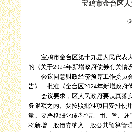
宝鸡市金台区人
—— （
宝鸡市金台区第十九届人民代表
的《
关于
2024年新增政府债券有关情
会议同意财政经济预算工作委员
告》，批准《金台区202
4
年新增政府
会议要求，区
人民
政府要认真落
务
限额之内。要按照
批准项目
安排使
量
。
要
严格细化债券
“借、用、管、还
将新增
一般
债券纳入
一般公共预算
管