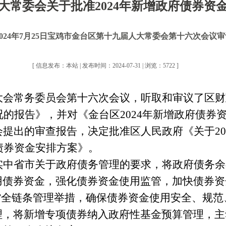
大常委会关于批准2024年新增政府债券资
2024年7月25日宝鸡市金台区第十九届人大常委会第十六次会议
[ 信息发布：本站 | 发布时间：2024-07-31 | 浏览：5722 ]
大会常务委员会第
十六次
会议，听取
和
审议了区财
况的报告》，
并对
《金台区
202
4
年新增政府债券
会提出的审查报告，决定批准
区人民政府
《
关于
2
债券资金安排方案》。
实中省市关于政府债务管理
的
要求，将政府债务余
用债券资金，强化债券资金使用监管，加快债券资
”全链条管理举措
，确保债券资金使用安全、规范
理，将新增
专项
债券纳入政府性基金预算管理，主