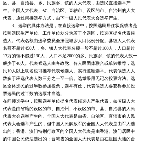
区、县、自治县、乡、民族乡、镇的人大代表，由选民直接选举产
生。全国人大代表、省、自治区、直辖市、设区的市、自治州的人大
代表，通过间接选举方式，由下一级人民代表大会选举产生。
3、选举的具体办法是，在直接选举中，按照选民居住状况或者是
按照选民生产单位、工作单位划分为若干个选区，按选区提名代表候
选人。代表名额由选举委员会按照城乡人口比例分配。县级人大代表
名额不超过450人，乡、镇人大代表名额一般不超过100人，人口超过
13万的镇不超过130人，人口不足2000的乡、民族乡、镇的代表人数一
般少于40人。代表候选人由各政党、各人民团体联合或单独推荐，选
民10人以上联名也可推荐代表候选人。实行差额选举。代表候选人人
数多于应选代表人数三分之一至一倍。选举采用无记名投票方法。选
区全体选民的过半数参加投票，选举有效，代表候选人要获得参加投
票选民的过半数的选票才当选。
在间接选举中，按照选举单位提名代表候选人产生代表，如省级人大
代表是由省辖的设区的市、自治州、不设区的市、县、自治县的人民
代表大会选举产生的。全国人大代表是由省、自治区、直辖市的人民
代表大会选举产生的，但中国人民解放军的全国人大代表是由军人选
出的；香港、澳门特别行政区的全国人大代表是由香港、澳门居民中
的中国公民依法选出的；台湾省的全国人大代表是由在祖国大陆的台